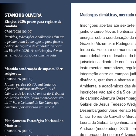
Mudanças climáticas, mercado d
STANCHI & OLIVEIRA
Eleições 2026: prazo para registro de
Inscrições abertas até sexta-fe
candida ...
junho o curso Novas fronteiras
07/08/2026 (00:00)
Partidos, federações e coligações têm até
energia, sob a coordenação do 
o próximo dia 15 de agosto para fazer o
Graziele Mizumukai Rodrigues e 
pedido de registro de candidatura para
térreo da Escola e de maneira o
as Eleições 2026. As solicitações devem
ser enviadas obrigatoriamente pela
curso debaterá os desafios da t
jurisdicional diante de conflit
instrumentos normativos, regul
Mantida condenação de suposto líder
religioso ...
integração entre os campos judi
07/08/2026 (00:00)
distância, gratuitas e abertas a
Mulher perdeu R$ 700 mil tentando
Ambiental e acadêmicos das áre
afastar “espíritos malignos”. A 4ª
inscrições vão até o dia 5 de j
Câmara de Direito Criminal do Tribunal
de Justiça de São Paulo manteve decisão
de carbono Abertura Desembargad
da 1ª Vara Criminal de Rio Claro que
Gabriel de Jesus Tedesco Wedy A
condenou por extorsão um supost
Desembargador José Renato Nal
Cintra Torres de Carvalho Merc
Planejamento Estratégico Nacional do
Leonardo Sobral Engenheira amb
Ministér ...
Andrade (moderador) - 23/6 – E
07/08/2026 (00:00)
do mercado de energia Advogad