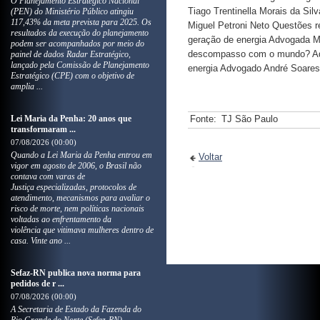
O Planejamento Estratégico Nacional
Tiago Trentinella Morais da Si
(PEN) do Ministério Público atingiu
117,43% da meta prevista para 2025. Os
Miguel Petroni Neto Questões r
resultados da execução do planejamento
geração de energia Advogada Ma
podem ser acompanhados por meio do
descompasso com o mundo? Advo
painel de dados Radar Estratégico,
lançado pela Comissão de Planejamento
energia Advogado André Soares
Estratégico (CPE) com o objetivo de
amplia ...
Lei Maria da Penha: 20 anos que
Fonte:
TJ São Paulo
transformaram ...
07/08/2026 (00:00)
Quando a Lei Maria da Penha entrou em
Voltar
vigor em agosto de 2006, o Brasil não
contava com varas de
Justiça especializadas, protocolos de
atendimento, mecanismos para avaliar o
risco de morte, nem políticas nacionais
voltadas ao enfrentamento da
violência que vitimava mulheres dentro de
casa. Vinte ano ...
Sefaz-RN publica nova norma para
pedidos de r ...
07/08/2026 (00:00)
A Secretaria de Estado da Fazenda do