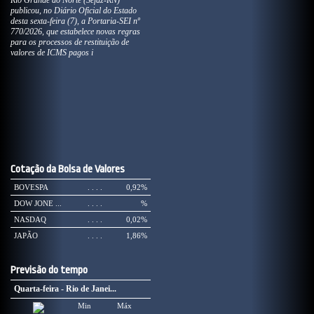
Rio Grande do Norte (Sefaz-RN)
publicou, no Diário Oficial do Estado
desta sexta-feira (7), a Portaria-SEI nº
770/2026, que estabelece novas regras
para os processos de restituição de
valores de ICMS pagos i
Cotação da Bolsa de Valores
BOVESPA
. . . .
0,92%
DOW JONE ...
. . . .
%
NASDAQ
. . . .
0,02%
JAPÃO
. . . .
1,86%
Previsão do tempo
Quarta-feira - Rio de Janei...
Min
Máx