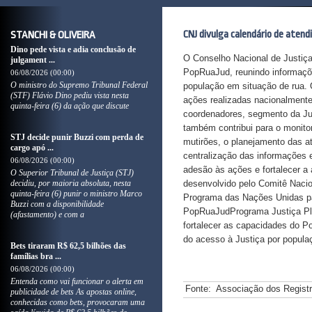
CNJ divulga calendário de aten
STANCHI & OLIVEIRA
Dino pede vista e adia conclusão de
O Conselho Nacional de Justiça
julgament ...
PopRuaJud, reunindo informaçõ
06/08/2026 (00:00)
O ministro do Supremo Tribunal Federal
população em situação de rua. O 
(STF) Flávio Dino pediu vista nesta
ações realizadas nacionalmente.
quinta-feira (6) da ação que discute
coordenadores, segmento da Jus
também contribui para o monito
STJ decide punir Buzzi com perda de
mutirões, o planejamento das a
cargo apó ...
centralização das informações e
06/08/2026 (00:00)
adesão às ações e fortalecer a 
O Superior Tribunal de Justiça (STJ)
decidiu, por maioria absoluta, nesta
desenvolvido pelo Comitê Nacio
quinta-feira (6) punir o ministro Marco
Programa das Nações Unidas pa
Buzzi com a disponibilidade
PopRuaJudPrograma Justiça Plur
(afastamento) e com a
fortalecer as capacidades do P
do acesso à Justiça por popula
Bets tiraram R$ 62,5 bilhões das
famílias bra ...
06/08/2026 (00:00)
Entenda como vai funcionar o alerta em
Fonte:
Associação dos Regist
publicidade de bets As apostas online,
conhecidas como bets, provocaram uma