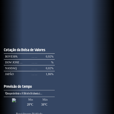
Cotação da Bolsa de Valores
BOVESPA
. . . .
0,92%
DOW JONE ...
. . . .
%
NASDAQ
. . . .
0,02%
JAPÃO
. . . .
1,86%
Previsão do tempo
Terça-feira - Rio de Janei...
Quarta-feira - Rio de Janei...
Min
Min
Máx
Máx
26ºC
27ºC
34ºC
35ºC