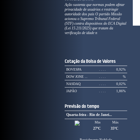
Ação sustenta que normas podem afetar
privacidade de usuários e restringir
autoridade dos pais O partido Missão
acionou o Supremo Tribunal Federal
(STF) contra dispositivos do ECA Digital
(Lei 15.211/2025) que tratam da
verificação de idade n
Cotação da Bolsa de Valores
BOVESPA
. . . .
0,92%
DOW JONE ...
. . . .
%
NASDAQ
. . . .
0,02%
JAPÃO
. . . .
1,86%
Previsão do tempo
Quarta-feira - Rio de Janei...
Min
Máx
27ºC
35ºC