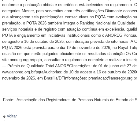
conforme a pontuação obtida e os critérios estabelecidos no regulamento. O
categorias Master, para serventias com três certificações Diamante consecu
que alcançarem seis participações consecutivas no PQTA com evolução 
premiação, o PQTA 2026 também integra o Ranking Nacional da Qualidade No
serviços notariais e de registro com atuação contínua em excelência, qualid
PQTA e engajamento em iniciativas institucionais como o ANOREG Pontua.A
de agosto e 16 de outubro de 2026, com duração prevista de oito horas. A 
PQTA 2026 está prevista para o dia 19 de novembro de 2026, no Royal Tulip 
ocasião em que serão pulgados oficialmente os resultados da edição.Os Ca
site anoreg.org.br/pqta, consultar o regulamento completo e realizar a insc
— Prêmio de Qualidade Total ANOREGInscrições: de 01 de junho até 27 de 
www.anoreg.org.br/pqtaAuditorias: de 10 de agosto a 16 de outubro de 202
novembro de 2026, em Brasília/DFInformações: premiacao@anoregbr.org
Fonte:
Associação dos Registradores de Pessoas Naturais do Estado de 
Voltar