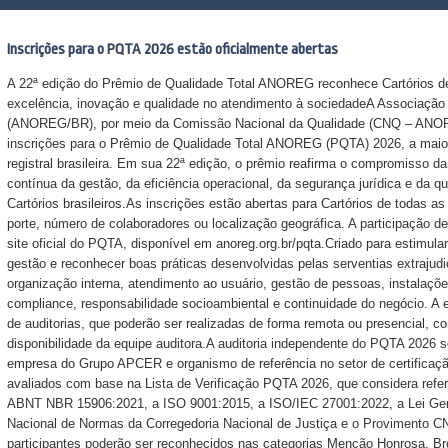
Inscrições para o PQTA 2026 estão oficialmente abertas
A 22ª edição do Prêmio de Qualidade Total ANOREG reconhece Cartórios d
excelência, inovação e qualidade no atendimento à sociedadeA Associação 
(ANOREG/BR), por meio da Comissão Nacional da Qualidade (CNQ – ANOR
inscrições para o Prêmio de Qualidade Total ANOREG (PQTA) 2026, a maior 
registral brasileira. Em sua 22ª edição, o prêmio reafirma o compromisso d
contínua da gestão, da eficiência operacional, da segurança jurídica e da q
Cartórios brasileiros.As inscrições estão abertas para Cartórios de todas 
porte, número de colaboradores ou localização geográfica. A participação d
site oficial do PQTA, disponível em anoreg.org.br/pqta.Criado para estimul
gestão e reconhecer boas práticas desenvolvidas pelas serventias extrajudic
organização interna, atendimento ao usuário, gestão de pessoas, instalaçõ
compliance, responsabilidade socioambiental e continuidade do negócio. A
de auditorias, que poderão ser realizadas de forma remota ou presencial, co
disponibilidade da equipe auditora.A auditoria independente do PQTA 2026 
empresa do Grupo APCER e organismo de referência no setor de certificação
avaliados com base na Lista de Verificação PQTA 2026, que considera refe
ABNT NBR 15906:2021, a ISO 9001:2015, a ISO/IEC 27001:2022, a Lei Ger
Nacional de Normas da Corregedoria Nacional de Justiça e o Provimento C
participantes poderão ser reconhecidos nas categorias Menção Honrosa, Br