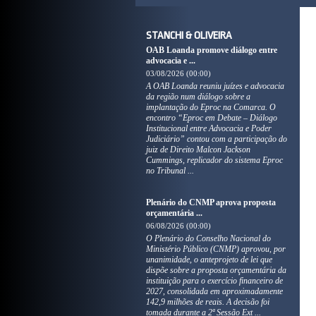
STANCHI & OLIVEIRA
OAB Loanda promove diálogo entre
advocacia e ...
03/08/2026 (00:00)
A OAB Loanda reuniu juízes e advocacia
da região num diálogo sobre a
implantação do Eproc na Comarca. O
encontro “Eproc em Debate – Diálogo
Institucional entre Advocacia e Poder
Judiciário” contou com a participação do
juiz de Direito Malcon Jackson
Cummings, replicador do sistema Eproc
no Tribunal ...
Plenário do CNMP aprova proposta
orçamentária ...
06/08/2026 (00:00)
O Plenário do Conselho Nacional do
Ministério Público (CNMP) aprovou, por
unanimidade, o anteprojeto de lei que
dispõe sobre a proposta orçamentária da
instituição para o exercício financeiro de
2027, consolidada em aproximadamente
142,9 milhões de reais. A decisão foi
tomada durante a 2ª Sessão Ext ...