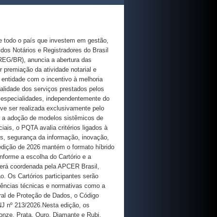
e todo o país que investem em gestão,
dos Notários e Registradores do Brasil
EG/BR), anuncia a abertura das
premiação da atividade notarial e
a entidade com o incentivo à melhoria
ualidade dos serviços prestados pelos
as especialidades, independentemente do
eve ser realizada exclusivamente pelo
ar a adoção de modelos sistêmicos de
iais, o PQTA avalia critérios ligados à
es, segurança da informação, inovação,
 edição de 2026 mantém o formato híbrido
nforme a escolha do Cartório e a
será coordenada pela APCER Brasil,
. Os Cartórios participantes serão
rências técnicas e normativas como a
al de Proteção de Dados, o Código
NJ nº 213/2026.Nesta edição, os
onze, Prata, Ouro, Diamante e Rubi,