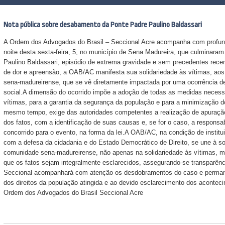
Nota pública sobre desabamento da Ponte Padre Paulino Baldassari
A Ordem dos Advogados do Brasil – Seccional Acre acompanha com profun
noite desta sexta-feira, 5, no município de Sena Madureira, que culminara
Paulino Baldassari, episódio de extrema gravidade e sem precedentes re
de dor e apreensão, a OAB/AC manifesta sua solidariedade às vítimas, aos 
sena-madureirense, que se vê diretamente impactada por uma ocorrência d
social.A dimensão do ocorrido impõe a adoção de todas as medidas necessá
vítimas, para a garantia da segurança da população e para a minimização 
mesmo tempo, exige das autoridades competentes a realização de apuração t
dos fatos, com a identificação de suas causas e, se for o caso, a respons
concorrido para o evento, na forma da lei.A OAB/AC, na condição de institu
com a defesa da cidadania e do Estado Democrático de Direito, se une à s
comunidade sena-madureirense, não apenas na solidariedade às vítimas, m
que os fatos sejam integralmente esclarecidos, assegurando-se transparênci
Seccional acompanhará com atenção os desdobramentos do caso e permane
dos direitos da população atingida e ao devido esclarecimento dos acontec
Ordem dos Advogados do Brasil Seccional Acre