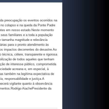
da preocupação os eventos ocorridos na
m no colapso e na queda da Ponte Padre
centes em nosso estado.Neste momento
seus familiares e a toda a população
e tamanha magnitude e relevância
rias para o pronto atendimento às
dos impactos decorrentes do desastre.Ao
écnica, célere, transparente e rigorosa
abilização de todos aqueles que tenham
ição de interesse público, comprometida
ociedade acreana e, em especial, à
as também na legítima expectativa de
a, responsabilidade e justiça.A
cerá vigilante quanto à observância
imentos.Rodrigo AiachePresidente da