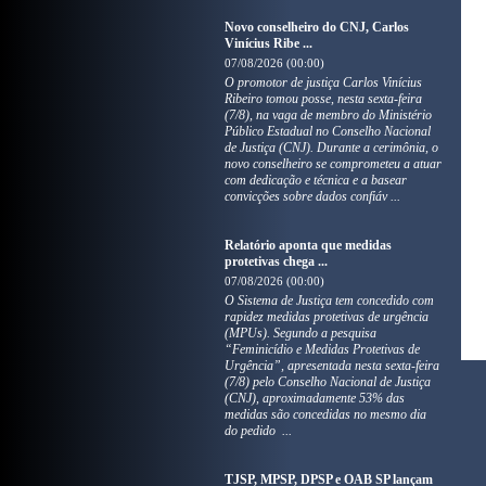
Novo conselheiro do CNJ, Carlos
Vinícius Ribe ...
07/08/2026 (00:00)
O promotor de justiça Carlos Vinícius
Ribeiro tomou posse, nesta sexta-feira
(7/8), na vaga de membro do Ministério
Público Estadual no Conselho Nacional
de Justiça (CNJ). Durante a cerimônia, o
novo conselheiro se comprometeu a atuar
com dedicação e técnica e a basear
convicções sobre dados confiáv ...
Relatório aponta que medidas
protetivas chega ...
07/08/2026 (00:00)
O Sistema de Justiça tem concedido com
rapidez medidas protetivas de urgência
(MPUs). Segundo a pesquisa
“Feminicídio e Medidas Protetivas de
Urgência”, apresentada nesta sexta-feira
(7/8) pelo Conselho Nacional de Justiça
(CNJ), aproximadamente 53% das
medidas são concedidas no mesmo dia
do pedido ...
TJSP, MPSP, DPSP e OAB SP lançam